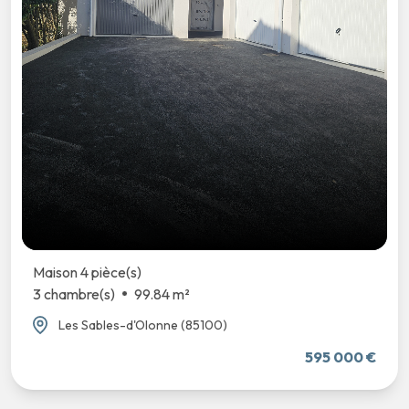
simplement porteur d'un projet de décoration ou
de rénovation, COMPROMIS ZEN met à votre
disposition un interlocuteur unique et des
partenaires de confiance pour vous
accompagner.
Poussez la porte de notre showroom et venez
découvrir un lieu dédié à l'immobilier, à
l'inspiration et à la valorisation de votre habitat.
Maison 4 pièce(s)
3 chambre(s)
99.84 m²
Les Sables-d'Olonne (85100)
595 000 €