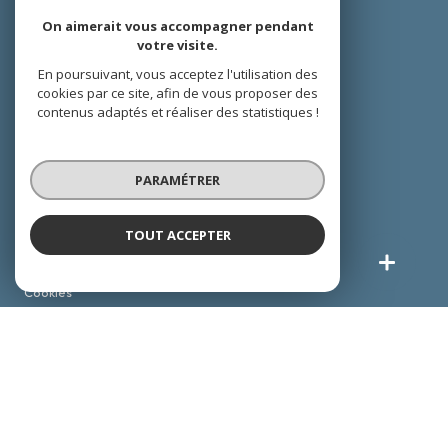
On aimerait vous accompagner pendant
Nos partenaires
votre visite.
En poursuivant, vous acceptez l'utilisation des
Plan du site
cookies par ce site, afin de vous proposer des
contenus adaptés et réaliser des statistiques !
Mentions légales
PARAMÉTRER
Admin
TOUT ACCEPTER
Politique RGPD
Cookies
© 2026 | Tous droits réservés
Réalisé par