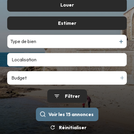
De l'ancien
Louer
PARTENAIRES
TRAVAUX
Du neuf
à l'année
Estimer
NOUS
REJOINDRE
Type de bien
CONTACT
Budget
Filtrer
Voir les
15
annonces
Réinitialiser