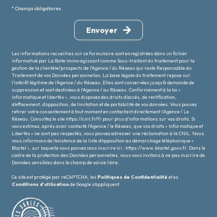
* Champs obligatoires
Envoyer
Les informations recueillies sur ce formulaire sont enregistrées dans un fichier
informatisé par La Boite Immo agissant comme Sous-traitant du traitement pour la
gestion de la clientèle/prospects de l'Agence / du Réseau qui reste Responsable du
Traitement de vos Données personnelles. La base légale du traitement repose sur
l'intérêt légitime de l'Agence / du Réseau. Elles sont conservées jusqu'à demande de
suppression et sont destinées à l'Agence / au Réseau. Conformément à la loi «
informatique et libertés », vous disposez des droits d’accès, de rectification,
d’effacement, d’opposition, de limitation et de portabilité de vos données. Vous pouvez
retirer votre consentement à tout moment en contactant directement l’Agence / Le
Réseau. Consultez le site
https://cnil.fr/fr
pour plus d’informations sur vos droits. Si
vous estimez, après avoir contacté l'Agence / le Réseau, que vos droits « Informatique et
Libertés » ne sont pas respectés, vous pouvez adresser une réclamation à la CNIL. Nous
vous informons de l’existence de la liste d'opposition au démarchage téléphonique «
Bloctel », sur laquelle vous pouvez vous inscrire ici :
https://www.bloctel.gouv.fr
. Dans le
cadre de la protection des Données personnelles, nous vous invitons à ne pas inscrire de
Données sensibles dans le champ de saisie libre.
Ce site est protégé par reCAPTCHA, les
Politiques de Confidentialité
et es
Conditions d'utilisation
de Google s'appliquent.