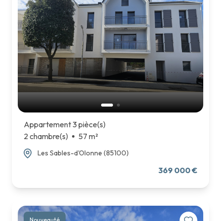
PARTENAIRES
TRAVAUX
NOUS
REJOINDRE
CONTACT
Appartement 3 pièce(s)
2 chambre(s)
57 m²
Les Sables-d'Olonne (85100)
369 000 €
Nouveauté