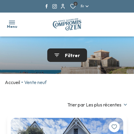
0
Fr
Menu
ACCUEIL
Filtrer
NOS
VENTES
Accueil
Vente neuf
NOS
LOCATIONS
NOS
Trier par Les plus récentes
BIENS
NEUFS
NOS