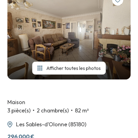
PARTENAIRES
TRAVAUX
NOUS
REJOINDRE
CONTACT
Afficher toutes les photos
Maison
3 pièce(s)
2 chambre(s)
82 m²
Les Sables-d'Olonne (85180)
296 000 €