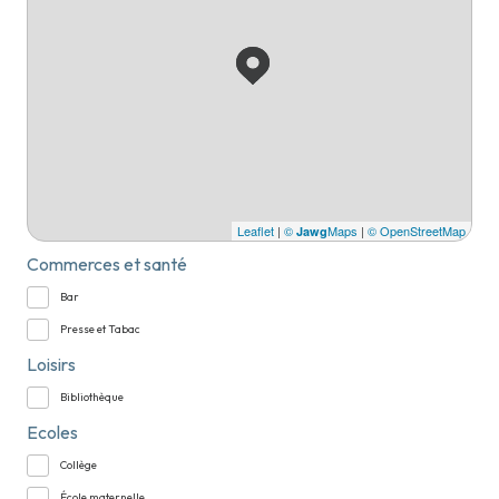
Leaflet
|
©
Maps
|
© OpenStreetMap
Jawg
Commerces et santé
Bar
Presse et Tabac
Loisirs
Bibliothèque
Ecoles
Collège
École maternelle