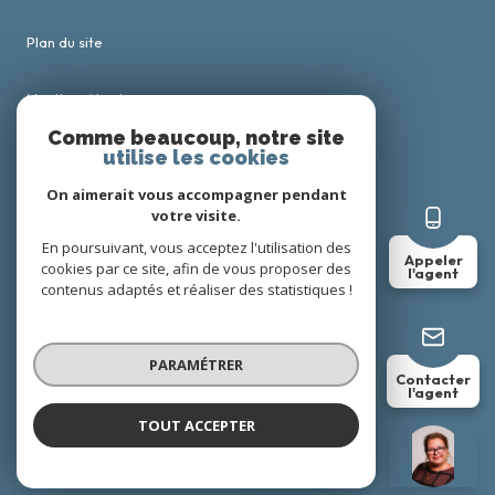
Plan du site
Mentions légales
Comme beaucoup, notre site
utilise les cookies
Admin
On aimerait vous accompagner pendant
Politique RGPD
votre visite.
En poursuivant, vous acceptez l'utilisation des
Appeler
cookies par ce site, afin de vous proposer des
Cookies
l'agent
contenus adaptés et réaliser des statistiques !
© 2026 | Tous droits réservés
PARAMÉTRER
Contacter
l'agent
Réalisé par
TOUT ACCEPTER
Karine BRIEND
Négociatrice