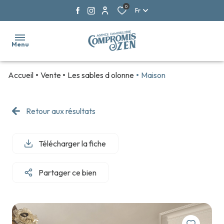
0
Fr
Menu
Accueil
Vente
Les sables d olonne
Maison
ACCUEIL
NOS
Retour aux résultats
VENTES
NOS
Télécharger la fiche
LOCATIONS
Partager ce bien
NOS
BIENS
NEUFS
NOS