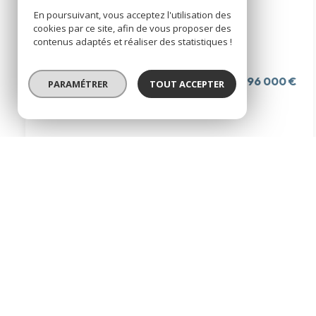
En poursuivant, vous acceptez l'utilisation des
Maison 3 pièce(s)
cookies par ce site, afin de vous proposer des
2 chambre(s)
82 m²
contenus adaptés et réaliser des statistiques !
Les Sables-d'Olonne (85180)
296 000 €
PARAMÉTRER
TOUT ACCEPTER