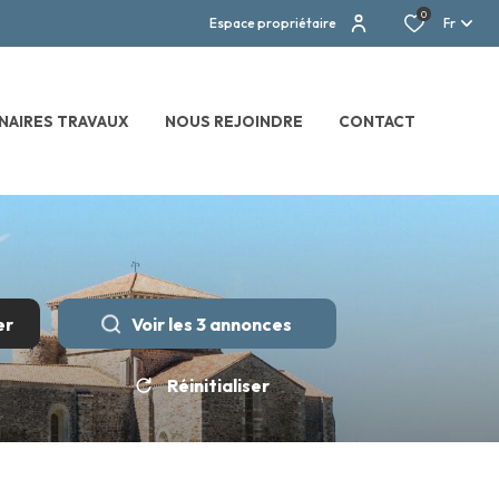
0
Espace propriétaire
Fr
NAIRES TRAVAUX
NOUS REJOINDRE
CONTACT
er
Voir les
3
annonces
Réinitialiser