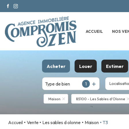
ACCUEIL
NOS VE
Acheter
Louer
Estimer
Type de bien
De l'ancien
1
à l'année
Localisati
Du neuf
Maison
85100 - Les Sables d'Olonne
Accueil
Vente
Les sables d olonne
Maison
T3